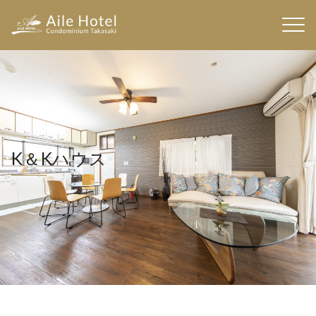
Skip
to
content
K＆Kハウス