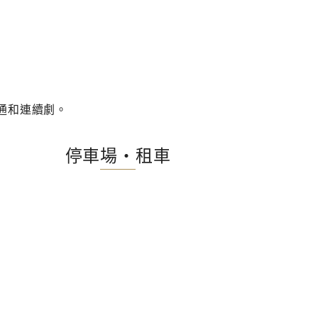
卡通和連續劇。
停車場・租車